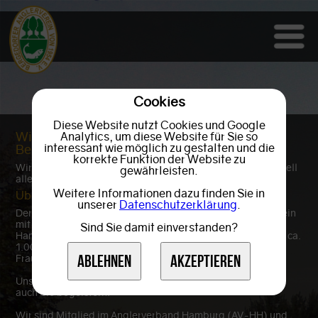
Cookies
Diese Website nutzt Cookies und Google
Willkommen auf der Homepage des
Analytics, um diese Website für Sie so
interessant wie möglich zu gestalten und die
Bergedorfer Anglervereins
korrekte Funktion der Website zu
Wir freuen uns über Ihr Interesse und hoffen, dass Sie schnell
gewährleisten.
alle gesuchten Informationen finden.
Weitere Informationen dazu finden Sie in
Über uns
unserer
Datenschutzerklärung
.
Der BAV ist ein leistungsstarker und umweltbewusster Verein
mit einer Reihe von interessanten Gewässern im Großraum
Sind Sie damit einverstanden?
Hamburg und einem moderaten Vereinsbeitrag. Wir haben ca.
1.000 Mitglieder, davon gut 100 Jugendliche und ca. 30
Frauen.
Ablehnen
Akzeptieren
Unsere naturbelassenen Seen, Teiche und Flüsse werden
auch Sie begeistern.
Wir sind Mitglied im
Anglerverband Hamburg
(AV-HH) und