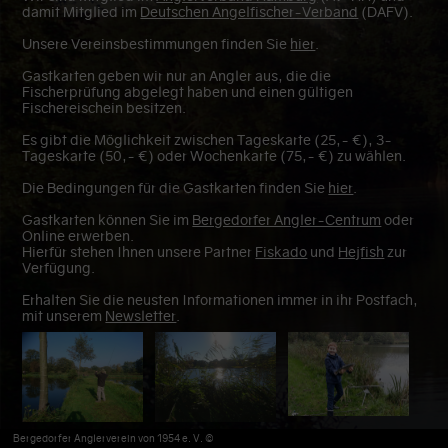
damit Mitglied im
Deutschen Angelfischer-Verband
(DAFV).
Unsere Vereinsbestimmungen finden Sie
hier
.
Gastkarten geben wir nur an Angler aus, die die
Fischerprüfung abgelegt haben und einen gültigen
Fischereischein besitzen.
Es gibt die Möglichkeit zwischen Tageskarte (25,- €), 3-
Tageskarte (50,- €) oder Wochenkarte (75,- €) zu wählen.
Die Bedingungen für die Gastkarten finden Sie
hier
.
Gastkarten können Sie im
Bergedorfer Angler-Centrum
oder
Online erwerben.
Hierfür stehen Ihnen unsere Partner
Fiskado
und
Hejfish
zur
Verfügung.
Erhalten Sie die neusten Informationen immer in ihr Postfach,
mit unserem
Newsletter
.
Bergedorfer Anglerverein von 1954 e. V. ©